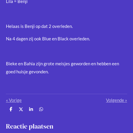
Lila = Benji
Helaas is Benji op dat 2 overleden.
Na 4 dagen zij ook Blue en Black overleden.
Bieke en Bahia zijn grote meisjes geworden en hebben een
goed huisje gevonden.
«
Vorige
Volgende
»
D
D
S
D
e
e
h
e
l
e
a
l
e
l
r
e
Reactie plaatsen
n
e
n