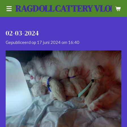
RAGDOLL
CATTERY VLOEDL
Ga
direct
naar
de
02-03-2024
hoofdinhoud
Gepubliceerd op 17 juni 2024 om 16:40