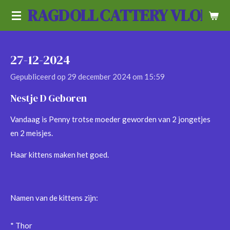
RAGDOLL
CATTERY VLOEDL
Ga
direct
naar
de
27-12-2024
hoofdinhoud
Gepubliceerd op 29 december 2024 om 15:59
Nestje D Geboren
Vandaag is Penny trotse moeder geworden van 2 jongetjes
en 2 meisjes.
Haar kittens maken het goed.
Namen van de kittens zijn:
* Thor