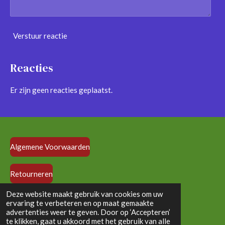
Verstuur reactie
Reacties
Er zijn geen reacties geplaatst.
Algemene Voorwaarden
Retourneren
© 2024 - 2026 vloedlijndolls.nl
Deze website maakt gebruik van cookies om uw
ervaring te verbeteren en op maat gemaakte
Powered by
JouwWeb
advertenties weer te geven. Door op ‘Accepteren’
te klikken, gaat u akkoord met het gebruik van alle