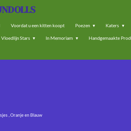
JNDOLLS
d
Voordat u een kitten koopt
Poezen
Katers
Vloedlijn Stars
In Memoriam
Handgemaakte Prod
sjes , Oranje en Blauw