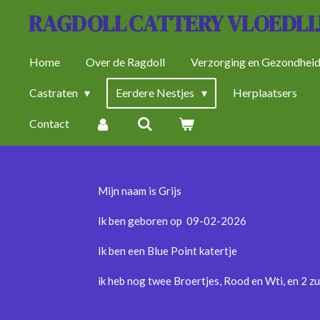
RAGDOLL
CATTERY VLOEDLI
Ga
direct
naar
Home
Over de Ragdoll
Verzorging en Gezondhei
de
Castraten
Eerdere Nestjes
Herplaatsers
hoofdinhoud
Contact
Mijn naam is Grijs
Ik ben geboren op 09-02-2026
Ik ben een Blue Point katertje
ik heb nog twee Broertjes, Rood en Wti, en 2 zu