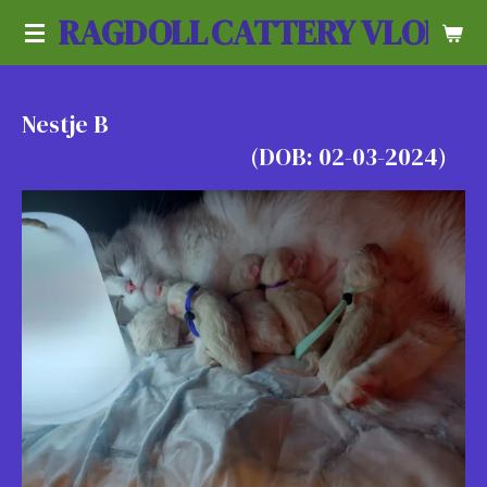
RAGDOLL
CATTERY VLOEDL
Ga
direct
naar
de
Nestje B
hoofdinhoud
(DOB: 02-03-2024)