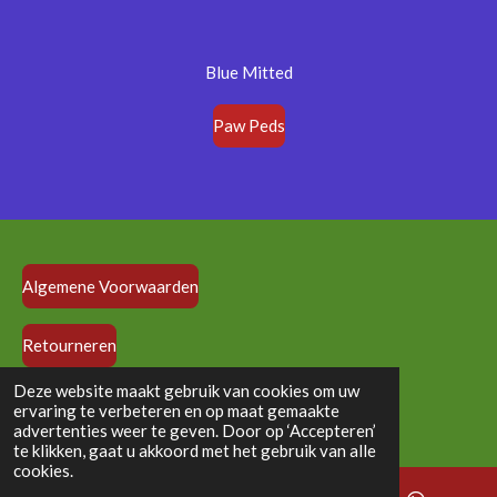
Blue Mitted
Paw Peds
Algemene Voorwaarden
Retourneren
© 2024 - 2026 vloedlijndolls.nl
Deze website maakt gebruik van cookies om uw
ervaring te verbeteren en op maat gemaakte
Powered by
JouwWeb
advertenties weer te geven. Door op ‘Accepteren’
te klikken, gaat u akkoord met het gebruik van alle
cookies.