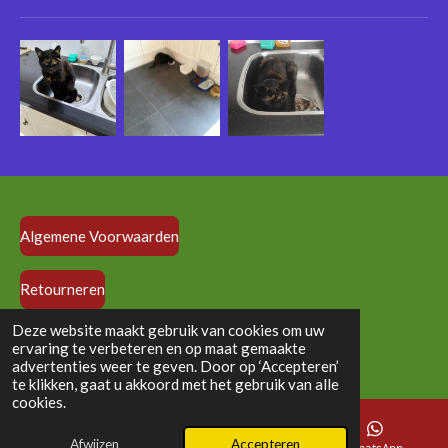
Algemene Voorwaarden
Retourneren
© 2024 - 2026 vloedlijndolls.nl
Deze website maakt gebruik van cookies om uw
ervaring te verbeteren en op maat gemaakte
Powered by
JouwWeb
advertenties weer te geven. Door op ‘Accepteren’
te klikken, gaat u akkoord met het gebruik van alle
cookies.
Afwijzen
Accepteren
E-mailadres
Telefoonnummer
WhatsApp