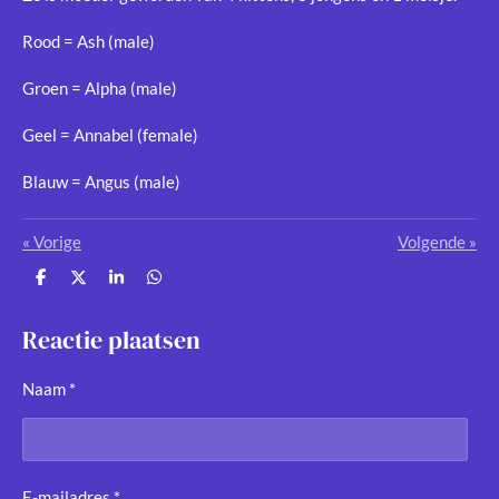
Rood = Ash (male)
Groen = Alpha (male)
Geel = Annabel (female)
Blauw = Angus (male)
«
Vorige
Volgende
»
D
D
S
D
e
e
h
e
l
e
a
l
e
l
r
e
Reactie plaatsen
n
e
n
Naam *
E-mailadres *