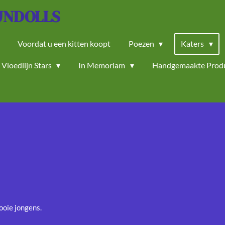
JNDOLLS
Voordat u een kitten koopt
Poezen
Katers
Vloedlijn Stars
In Memoriam
Handgemaakte Prod
ooie jongens.