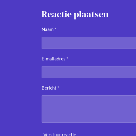
e
e
h
l
e
a
e
l
r
Reactie plaatsen
n
e
Naam *
E-mailadres *
Bericht *
Verstuur reactie