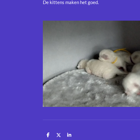
De kittens maken het goed.
D
D
S