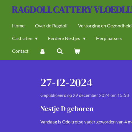
RAGDOLL
CATTERY VLOEDLI
Ga
direct
naar
Home
Over de Ragdoll
Verzorging en Gezondheid
de
Castraten
Eerdere Nestjes
Herplaatsers
hoofdinhoud
Contact
27-12-2024
Gepubliceerd op 29 december 2024 om 15:58
Nestje D geboren
Vandaag is Odo trotse vader geworden van 4 m