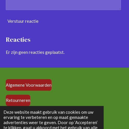
Verstuur reactie
Reacties
Er zijn geen reacties geplaatst.
Algemene Voorwaarden
Retourneren
© 2024 - 2026 vloedlijndolls.nl
Deze website maakt gebruik van cookies om uw
ervaring te verbeteren en op maat gemaakte
Powered by
JouwWeb
advertenties weer te geven. Door op ‘Accepteren’
te klikken, gaat u akkoord met het gebruik van alle