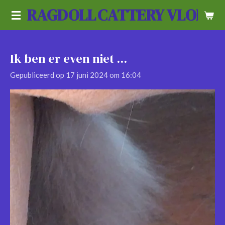
RAGDOLL
CATTERY VLOEDL
Ga
direct
naar
de
Ik ben er even niet ...
hoofdinhoud
Gepubliceerd op 17 juni 2024 om 16:04