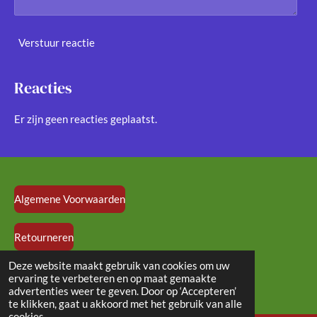
Verstuur reactie
Reacties
Er zijn geen reacties geplaatst.
Algemene Voorwaarden
Retourneren
© 2024 - 2026 vloedlijndolls.nl
Deze website maakt gebruik van cookies om uw
ervaring te verbeteren en op maat gemaakte
Powered by
JouwWeb
advertenties weer te geven. Door op ‘Accepteren’
te klikken, gaat u akkoord met het gebruik van alle
cookies.