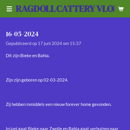
RAGDOLL
CATTERY VLOEDL
Ga
direct
naar
de
16-05-2024
hoofdinhoud
Gepubliceerd op 17 juni 2024 om 15:37
Dit zijn Bieke en Bahia.
Zijn zijn geboren op 02-03-2024.
Zij hebben inmiddels een nieuw forever home gevonden.
In juni gaat Bieke naar Zwolle en Bahia gaat verhuizen naar