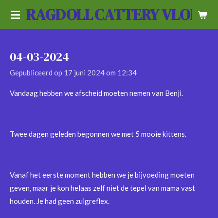
RAGDOLL
CATTERY VLOEDL
Ga
direct
naar
de
04-03-2024
hoofdinhoud
Gepubliceerd op 17 juni 2024 om 12:34
Vandaag hebben we afscheid moeten nemen van Benji.
Twee dagen geleden begonnen we met 5 mooie kittens.
Vanaf het eerste moment hebben we je bijvoeding moeten
geven, maar je kon helaas zelf niet de tepel van mama vast
houden. Je had geen zuigreflex.