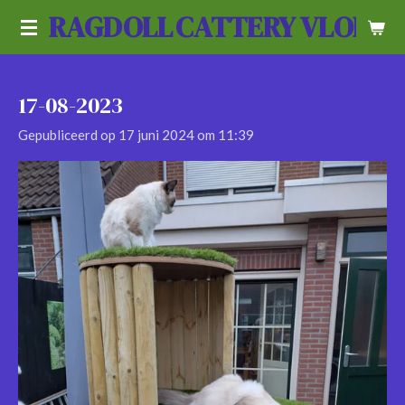
RAGDOLL
CATTERY VLOEDL
Ga
direct
naar
de
17-08-2023
hoofdinhoud
Gepubliceerd op 17 juni 2024 om 11:39