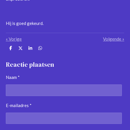
Hij is goed gekeurd.
«
Vorige
Volgende
»
D
D
S
D
e
e
h
e
l
e
a
l
e
l
r
e
Reactie plaatsen
n
e
n
Naam *
E-mailadres *