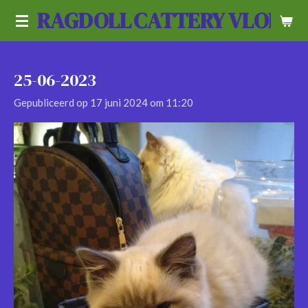
RAGDOLL
CATTERY VLOEDL
Ga
direct
naar
de
25-06-2023
hoofdinhoud
Gepubliceerd op 17 juni 2024 om 11:20