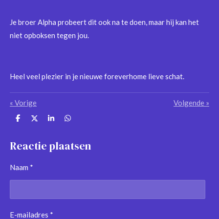
Je broer Alpha probeert dit ook na te doen, maar hij kan het
niet opboksen tegen jou.
Heel veel plezier in je nieuwe foreverhome lieve schat.
«
Vorige
Volgende
»
D
D
S
D
e
e
h
e
l
e
a
l
e
l
r
e
Reactie plaatsen
n
e
n
Naam *
E-mailadres *