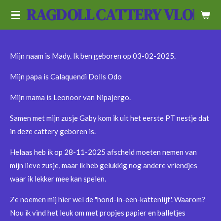
RAGDOLL
CATTERY VLOEDL
Ga
direct
naar
de
Mijn naam is Mady. Ik ben geboren op 03-02-2025.
hoofdinhoud
Mijn papa is Calaquendi Dolls Odo
Mijn mama is Leonoor van Nipajergo.
Samen met mijn zusje Gaby kom ik uit het eerste PT nestje dat
in deze cattery geboren is.
Helaas heb ik op 28-11-2025 afscheid moeten nemen van
mijn lieve zusje, maar ik heb gelukkig nog andere vriendjes
waar ik lekker mee kan spelen.
Ze noemen mij hier wel de "hond-in-een-kattenlijf'. Waarom?
Nou ik vind het leuk om met propjes papier en balletjes