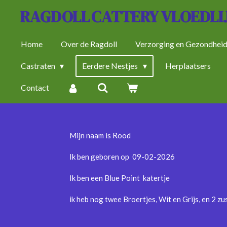
RAGDOLL
CATTERY VLOEDLI
Ga
direct
naar
Home
Over de Ragdoll
Verzorging en Gezondhei
de
Castraten
Eerdere Nestjes
Herplaatsers
hoofdinhoud
Contact
Mijn naam is Rood
Ik ben geboren op 09-02-2026
Ik ben een Blue Point katertje
ik heb nog twee Broertjes, Wit en Grijs, en 2 zu