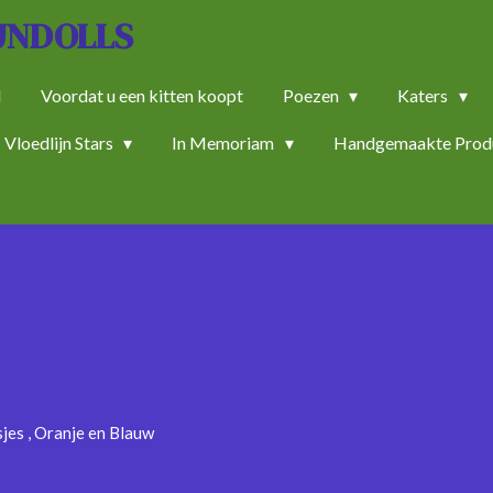
JNDOLLS
d
Voordat u een kitten koopt
Poezen
Katers
Vloedlijn Stars
In Memoriam
Handgemaakte Prod
sjes , Oranje en Blauw