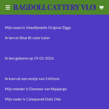
RAGDOLL
CATTERY VLOEDL
Ga
direct
naar
de
Mijn naam is Vloedlijndolls Original Ziggy
hoofdinhoud
Ik ben en Blue Bi-color kater
Ik ben geboren op 19-02-2026
Ik kom uit een nestje van 3 kittens
Mijn moeder is Eleonoor van Nipajergo
Mijn vader is Calaquendi Dolls Odo